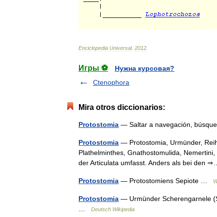
Enciclopedia
Universal
.
2012
.
Игры ⚽
Нужна курсовая?
Ctenophora
Mira otros diccionarios:
Protostomia
— Saltar a navegación, búsqued
Protostomia
— Protostomia, Urmünder, Reihe
Plathelminthes, Gnathostomulida, Nemertin
der Articulata umfasst. Anders als bei de
Protostomia
— Protostomiens Sepiote …
W
Protostomia
— Urmünder Scherengarnele (S
…
Deutsch Wikipedia