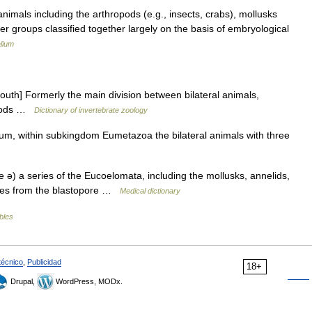
als including the arthropods (e.g., insects, crabs), mollusks
r groups classified together largely on the basis of embryological
lium
mouth] Formerly the main division between bilateral animals,
ropods …
Dictionary of invertebrate zoology
, within subkingdom Eumetazoa the bilateral animals with three
 ə) a series of the Eucoelomata, including the mollusks, annelids,
rises from the blastopore …
Medical dictionary
ables
técnico
,
Publicidad
18+
Drupal,
WordPress, MODx.