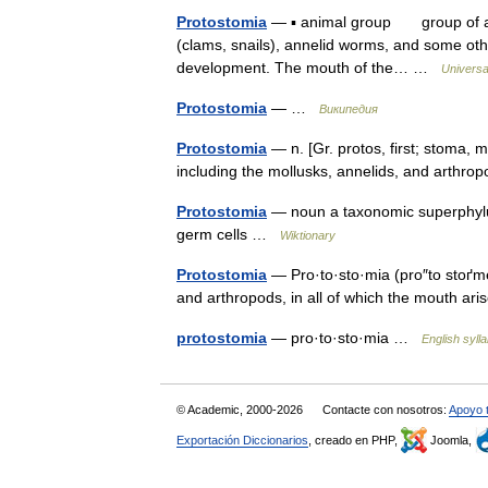
Protostomia
— ▪ animal group group of anim
(clams, snails), annelid worms, and some othe
development. The mouth of the… …
Universa
Protostomia
— …
Википедия
Protostomia
— n. [Gr. protos, first; stoma, 
including the mollusks, annelids, and arth
Protostomia
— noun a taxonomic superphylum
germ cells …
Wiktionary
Protostomia
— Pro·to·sto·mia (pro″to stoґme
and arthropods, in all of which the mouth a
protostomia
— pro·to·sto·mia …
English syll
© Academic, 2000-2026
Contacte con nosotros:
Apoyo 
Exportación Diccionarios
, creado en PHP,
Joomla,