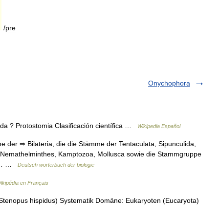
/
pre
Onychophora
a ? Protostomia Clasificación científica …
Wikipedia Español
 der ⇒ Bilateria, die die Stämme der Tentaculata, Sipunculida,
i, Nemathelminthes, Kamptozoa, Mollusca sowie die Stammgruppe
n ⇒… …
Deutsch wörterbuch der biologie
ikipédia en Français
tenopus hispidus) Systematik Domäne: Eukaryoten (Eucaryota)